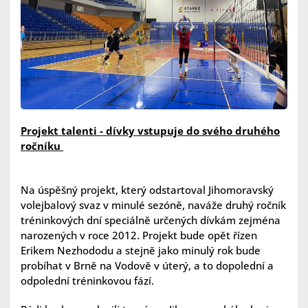
Projekt talenti - dívky vstupuje do svého druhého
ročníku
Na úspěšný projekt, který odstartoval Jihomoravský
volejbalový svaz v minulé sezóně, naváže druhý ročník
tréninkových dní speciálně určených dívkám zejména
narozených v roce 2012. Projekt bude opět řízen
Erikem Nezhododu a stejně jako minulý rok bude
probíhat v Brně na Vodově v úterý, a to dopolední a
odpolední tréninkovou fází.