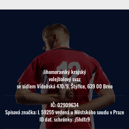
Jihomoravský krajský
volejbalový svaz
se sídlem Vídeňská 470/9, Štýřice, 639 00 Brno
IČ: 02909634
Spisová značka: L 59255 vedená u Městského soudu v Praze
ID dat. schránky: j5hdfz9