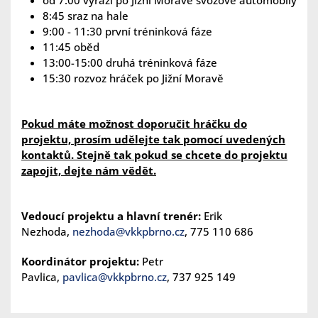
od 7:00 vyráží po Jižní Moravě svozové automobily
8:45 sraz na hale
9:00 - 11:30 první tréninková fáze
11:45 oběd
13:00-15:00 druhá tréninková fáze
15:30 rozvoz hráček po Jižní Moravě
Pokud máte možnost doporučit hráčku do
projektu, prosím udělejte tak pomocí uvedených
kontaktů. Stejně tak pokud se chcete do projektu
zapojit, dejte nám vědět.
Vedoucí projektu a hlavní trenér:
Erik
Nezhoda,
nezhoda@vkkpbrno.cz
, 775 110 686
Koordinátor projektu:
Petr
Pavlica,
pavlica@vkkpbrno.cz
, 737 925 149